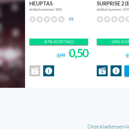
HEUPTAS
SURPRISE 2 
Artikel nummer: 930
Artikel nummer: 25
(0)
-87% KORTING!
-34% KO
0,50
3,99
15
Onze klantenservi