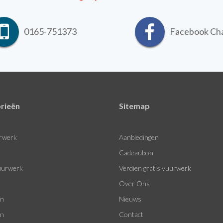
0165-751373
Facebook Ch
rieën
Sitemap
rwerk
Aanbiedingen
Cadeaubon
urwerk
Verdien gratis vuurwerk
Over Ons
en
Nieuws
en
Contact