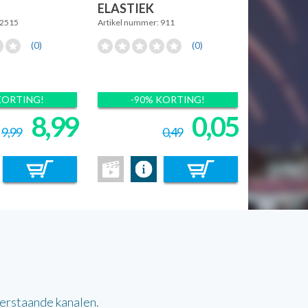
ELASTIEK
 2515
Artikel nummer: 911
(0)
(0)
KORTING!
-90% KORTING!
8,99
0,05
9,99
0,49
derstaande kanalen.