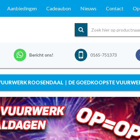
Aanbiedingen
Cadeaubon
Nieuws
Contact
Ope
Bericht ons!
0165-751373
 VUURWERK ROOSENDAAL | DE GOEDKOOPSTE VUURWERK 