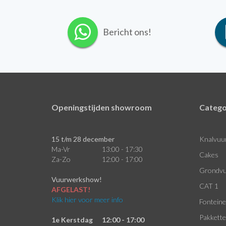
Bericht ons!
Openingstijden showroom
Catego
15 t/m 28 december
Knalvuu
Ma-Vr
13:00 - 17:30
Cakes
Za-Zo
12:00 - 17:00
Grondvu
Vuurwerkshow!
CAT 1
AFGELAST!
Klik hier voor meer info
Fontein
Pakkett
1e Kerstdag
12:00 - 17:00