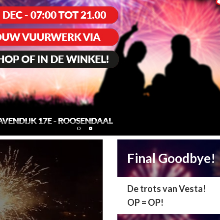
Final Goodbye!
De trots van Vesta!
OP = OP!