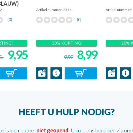
(BLAUW)
52
Artikel nummer: 2514
Artikel nummer:
(0)
(0)
RTING!
-10% KORTING!
-10% 
9,95
8,99
,-
9,99
HEEFT U HULP NODIG?
ce is momenteel
niet geopend
. U kunt ons bereiken via on