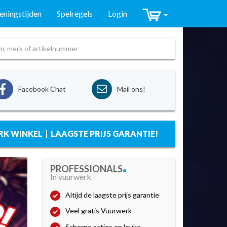
ningstijden
Spelregels
Login
Facebook Chat
Mail ons!
WINKEL | LAAGSTE PRIJS GARANTIE!
.
PROFESSIONALS
In vuurwerk
Altijd de laagste prijs garantie
Veel gratis Vuurwerk
Scherpe acties en leuke