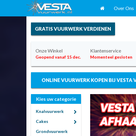
Over Ons
GRATIS VUURWERK VERDIENEN
Onze Winkel
Klantenservice
Geopend vanaf 15 dec.
Momenteel gesloten
ONLINE VUURWERK KOPEN BIJ VESTA
Kies uw categorie
Knalvuurwerk
Cakes
Grondvuurwerk