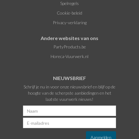
Spelregels
Cookie-beleid
Privacy-verklaring
Andere websites van ons
PartyProducts.be
Horeca-Vuurwerk.nl
NIEUWSBRIEF
Schrijf je nu in voor onze nieuwsbrief en blijf op de
hoogte van de scherpste aanbiedingen en het
laatste vuurwerk nieuws!