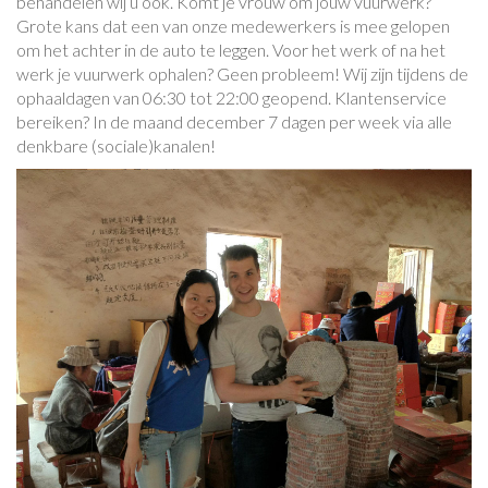
behandelen wij u ook. Komt je vrouw om jouw vuurwerk?
Grote kans dat een van onze medewerkers is mee gelopen
om het achter in de auto te leggen. Voor het werk of na het
werk je vuurwerk ophalen? Geen probleem! Wij zijn tijdens de
ophaaldagen van 06:30 tot 22:00 geopend. Klantenservice
bereiken? In de maand december 7 dagen per week via alle
denkbare (sociale)kanalen!