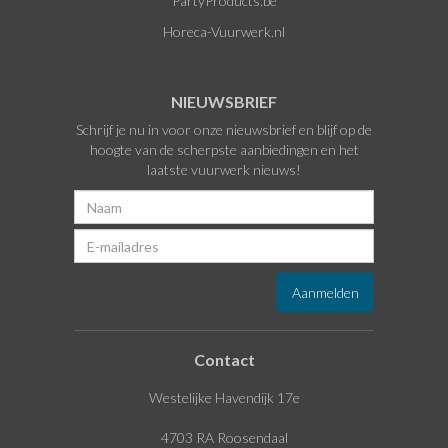
PartyProducts.be
Horeca-Vuurwerk.nl
NIEUWSBRIEF
Schrijf je nu in voor onze nieuwsbrief en blijf op de
hoogte van de scherpste aanbiedingen en het
laatste vuurwerk nieuws!
Contact
Westelijke Havendijk 17e
4703 RA Roosendaal