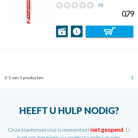
(0)
0,79
1-1
van
1
producten
1
HEEFT U HULP NODIG?
Onze klantenservice is momenteel
niet geopend
. U
kunt ons bereiken via onderstaande kanalen.