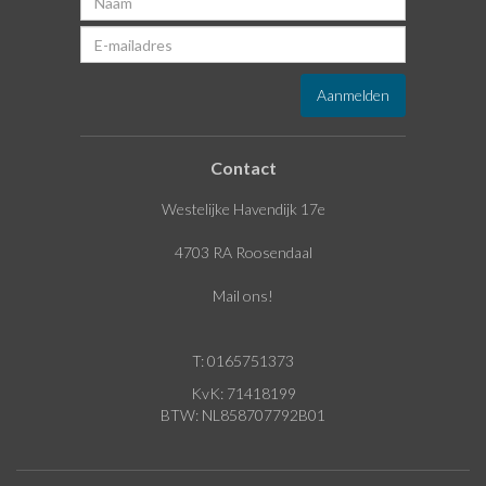
Contact
Westelijke Havendijk 17e
4703 RA Roosendaal
Mail ons!
T: 0165751373
KvK: 71418199
BTW: NL858707792B01