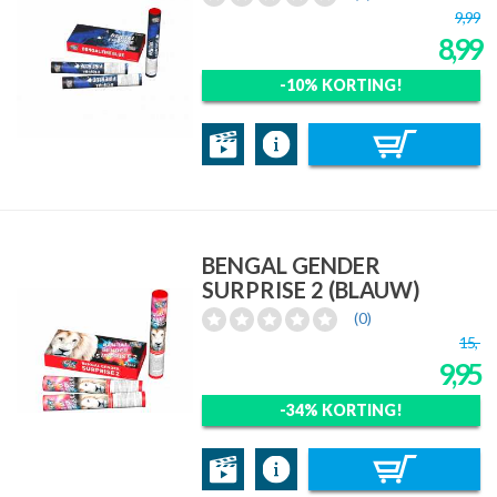
9,99
8,99
-10% KORTING!
BENGAL GENDER
SURPRISE 2 (BLAUW)
(0)
15,-
9,95
-34% KORTING!