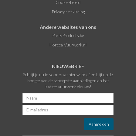
Cookie-beleid
Privacy-verklaring
Andere websites van ons
PartyProducts.be
Horeca-Vuurwerk.nl
NIEUWSBRIEF
Schrijf je nu in voor onze nieuwsbrief en blijf op de
hoogte van de scherpste aanbiedingen en het
laatste vuurwerk nieuws!