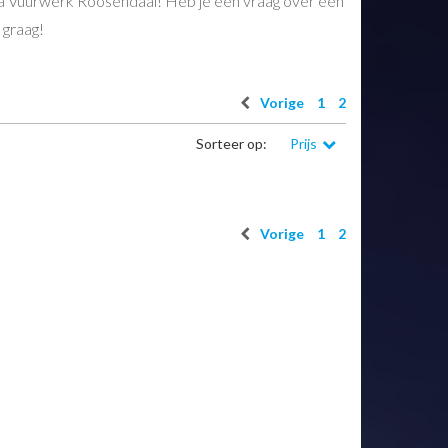
sta Vuurwerk Roosendaal! Heb je een vraag over een
 graag!
Vorige
1
2
Sorteer op:
Prijs
Vorige
1
2