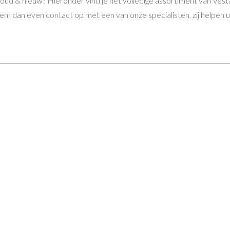
 oud & nieuw? Hieronder vind je het volledige assortiment van Ve
m dan even contact op met een van onze specialisten, zij helpen u