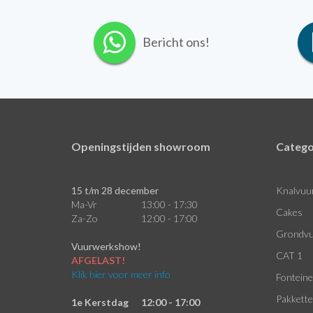
Bericht ons!
Openingstijden showroom
Catego
15 t/m 28 december
Knalvuu
Ma-Vr
13:00 - 17:30
Cakes
Za-Zo
12:00 - 17:00
Grondvu
Vuurwerkshow!
CAT 1
AFGELAST!
Klik hier voor meer info
Fontein
Pakkett
1e Kerstdag
12:00 - 17:00