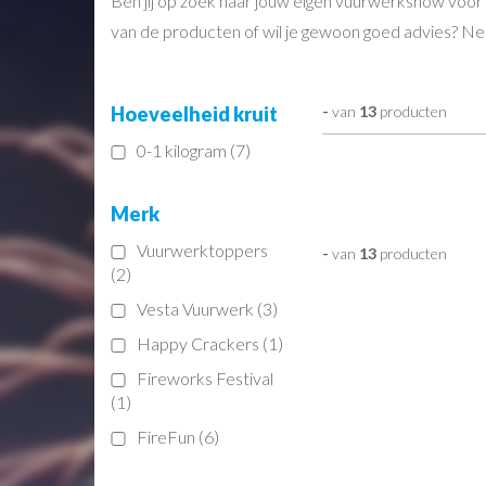
Ben jij op zoek naar jouw eigen vuurwerkshow voor
van de producten of wil je gewoon goed advies? Nee
Hoeveelheid kruit
-
van
13
producten
0-1 kilogram (7)
Merk
Vuurwerktoppers
-
van
13
producten
(2)
Vesta Vuurwerk (3)
Happy Crackers (1)
Fireworks Festival
(1)
FireFun (6)