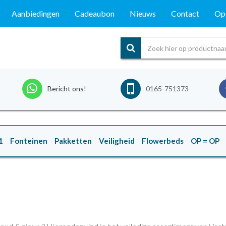
Aanbiedingen
Cadeaubon
Nieuws
Contact
Ope
Bericht ons!
0165-751373
1
Fonteinen
Pakketten
Veiligheid
Flowerbeds
OP = OP