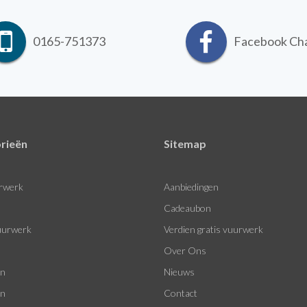
0165-751373
Facebook Ch
rieën
Sitemap
rwerk
Aanbiedingen
Cadeaubon
urwerk
Verdien gratis vuurwerk
Over Ons
en
Nieuws
en
Contact