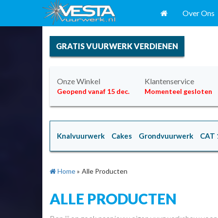
Over Ons
GRATIS VUURWERK VERDIENEN
Onze Winkel
Klantenservice
Geopend vanaf 15 dec.
Momenteel gesloten
Knalvuurwerk
Cakes
Grondvuurwerk
CAT 
Home
»
Alle Producten
ALLE PRODUCTEN