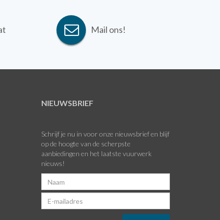
at
Mail ons!
NIEUWSBRIEF
Schrijf je nu in voor onze nieuwsbrief en blijf
op de hoogte van de scherpste
aanbiedingen en het laatste vuurwerk
nieuws!