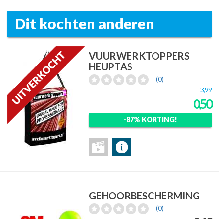
Dit kochten anderen
VUURWERKTOPPERS
HEUPTAS
(0)
3,99
0,50
-87% KORTING!
GEHOORBESCHERMING
(0)