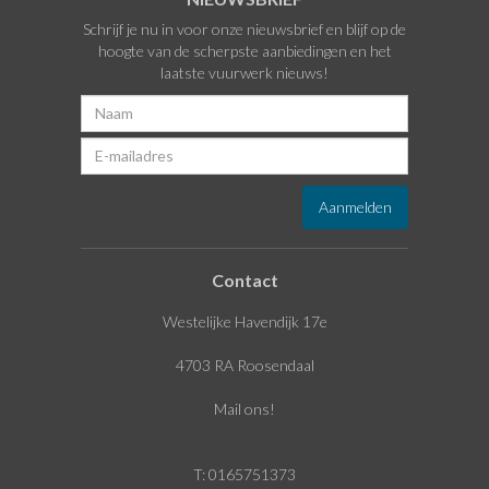
Schrijf je nu in voor onze nieuwsbrief en blijf op de
hoogte van de scherpste aanbiedingen en het
laatste vuurwerk nieuws!
Contact
Westelijke Havendijk 17e
4703 RA Roosendaal
Mail ons!
T: 0165751373