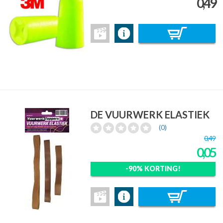
0,49
DE VUURWERK ELASTIEK
(0)
0,49
0,05
-90% KORTING!